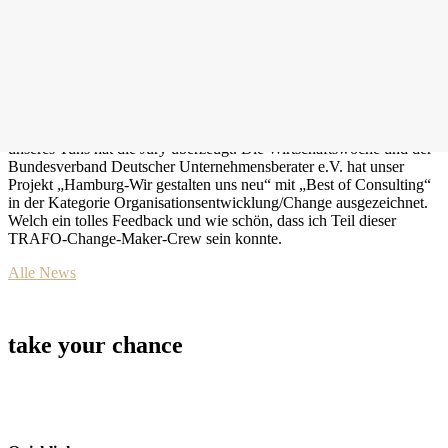
Manchmal gibt es noch größeren Lohn, als die reine Wirksamkeit
der eigenen Arbeit. Gemeinsam mit einem tollen Change-Team von
TRAFO habe ich ein Jahr lang ein großes Projekt bei Airbus in
Hamburg begleitet. Unser unkonventionelles Vorgehen, die Art der
Zusammenarbeit mit dem Kunden und vor allem die Wirksamkeit
unseres Tuns hat die Jury überzeugt. Die Wirtschaftswoche und der
Bundesverband Deutscher Unternehmensberater e.V. hat unser
Projekt „Hamburg-Wir gestalten uns neu“ mit „Best of Consulting“
in der Kategorie Organisationsentwicklung/Change ausgezeichnet.
Welch ein tolles Feedback und wie schön, dass ich Teil dieser
TRAFO-Change-Maker-Crew sein konnte.
Alle News
take your chance
make your change