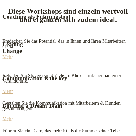
Diese Workshops sind einzeln wertvoll
Coaching als Führungstool
und ergänzen sich zudem ideal.
Entdecken Sie das Potential, das in Ihnen und Ihren Mitarbeitern
Leading
steckt.
Change
Mehr
Behalten Sie Strategie und Ziele im Blick – trotz permantenter
Communication is the key
Veränderung.
Mehr
Gestalten Sie die Kommunikation mit Mitarbeitern & Kunden
Building a Dream Team
gewinnbringend.
Mehr
Führen Sie ein Team, das mehr ist als die Summe seiner Teile.