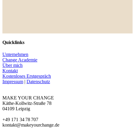
take your chance – make your change
Jetzt Potenziale freisetzen
Quicklinks
Unternehmen
Change Academie
Über mich
Kontakt
Kostenloses Erstgespräch
Impressum
|
Datenschutz
MAKE YOUR CHANGE
Käthe-Kollwitz-Straße 78
04109 Leipzig
+49 171 34 78 707
kontakt@makeyourchange.de