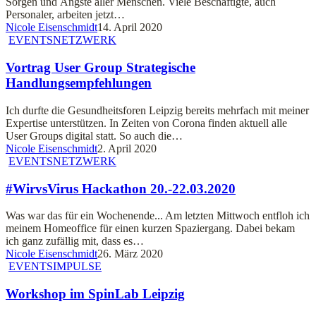
Sorgen und Ängste aller Menschen. Viele Beschäftigte, auch
Personaler, arbeiten jetzt…
Nicole Eisenschmidt
14. April 2020
EVENTS
NETZWERK
Vortrag User Group Strategische
Handlungsempfehlungen
Ich durfte die Gesundheitsforen Leipzig bereits mehrfach mit meiner
Expertise unterstützen. In Zeiten von Corona finden aktuell alle
User Groups digital statt. So auch die…
Nicole Eisenschmidt
2. April 2020
EVENTS
NETZWERK
#WirvsVirus Hackathon 20.-22.03.2020
Was war das für ein Wochenende... Am letzten Mittwoch entfloh ich
meinem Homeoffice für einen kurzen Spaziergang. Dabei bekam
ich ganz zufällig mit, dass es…
Nicole Eisenschmidt
26. März 2020
EVENTS
IMPULSE
Workshop im SpinLab Leipzig