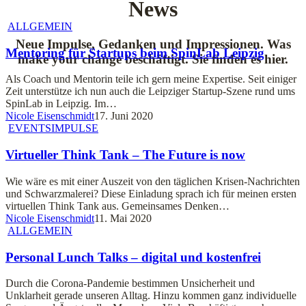
News
ALLGEMEIN
Neue Impulse, Gedanken und Impressionen. Was
Mentoring für Startups beim SpinLab Leipzig
make your change beschäftigt. Sie finden es hier.
Als Coach und Mentorin teile ich gern meine Expertise. Seit einiger
Zeit unterstütze ich nun auch die Leipziger Startup-Szene rund ums
SpinLab in Leipzig. Im…
Nicole Eisenschmidt
17. Juni 2020
EVENTS
IMPULSE
Virtueller Think Tank – The Future is now
Wie wäre es mit einer Auszeit von den täglichen Krisen-Nachrichten
und Schwarzmalerei? Diese Einladung sprach ich für meinen ersten
virtuellen Think Tank aus. Gemeinsames Denken…
Nicole Eisenschmidt
11. Mai 2020
ALLGEMEIN
Personal Lunch Talks – digital und kostenfrei
Durch die Corona-Pandemie bestimmen Unsicherheit und
Unklarheit gerade unseren Alltag. Hinzu kommen ganz individuelle