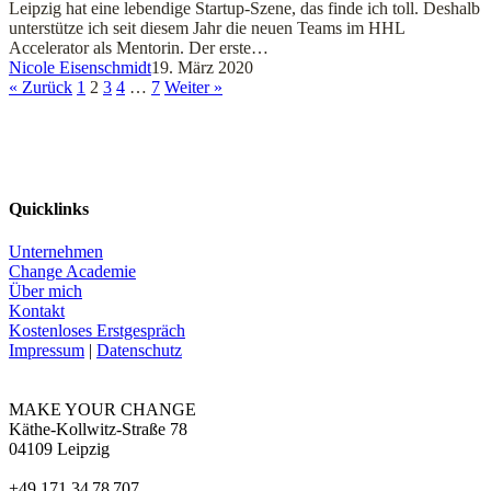
Leipzig hat eine lebendige Startup-Szene, das finde ich toll. Deshalb
unterstütze ich seit diesem Jahr die neuen Teams im HHL
Accelerator als Mentorin. Der erste…
Nicole Eisenschmidt
19. März 2020
« Zurück
1
2
3
4
…
7
Weiter »
Quicklinks
Unternehmen
Change Academie
Über mich
Kontakt
Kostenloses Erstgespräch
Impressum
|
Datenschutz
MAKE YOUR CHANGE
Käthe-Kollwitz-Straße 78
04109 Leipzig
+49 171 34 78 707